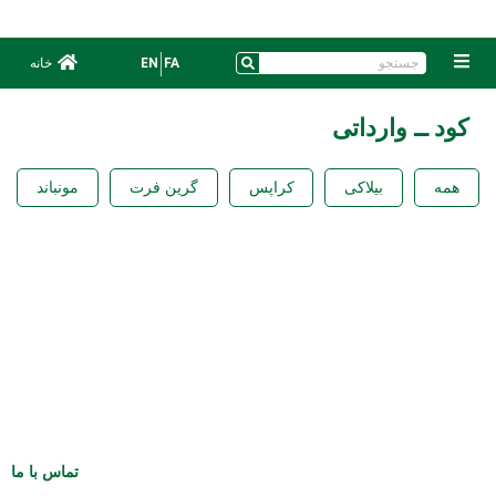
|
FA
EN
خانه
کود ــ وارداتی
همه
بیلاکی
کراپس
گرین فرت
مونباند
تماس با ما